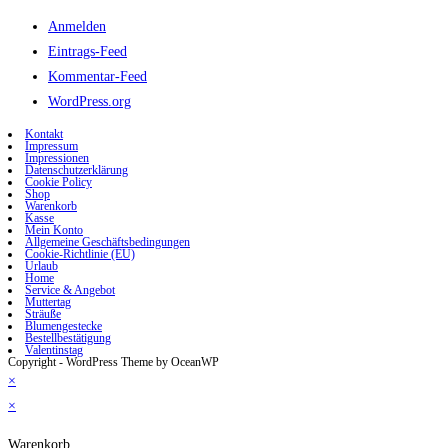
Anmelden
Eintrags-Feed
Kommentar-Feed
WordPress.org
Kontakt
Impressum
Impressionen
Datenschutzerklärung
Cookie Policy
Shop
Warenkorb
Kasse
Mein Konto
Allgemeine Geschäftsbedingungen
Cookie-Richtlinie (EU)
Urlaub
Home
Service & Angebot
Muttertag
Sträuße
Blumengestecke
Bestellbestätigung
Valentinstag
Copyright - WordPress Theme by OceanWP
×
×
Warenkorb