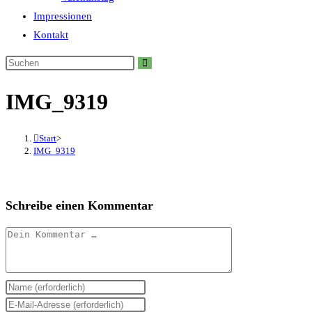
Impressionen
Kontakt
IMG_9319
Start
>
IMG_9319
Schreibe einen Kommentar
Kommentar
Gib
deinen
Gib