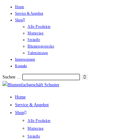
Home
Zum
Service & Angebot
Inhalt
Shop
springen
Alle Produkte
Muttertag
Sträuße
Blumengestecke
Valentinstag
Impressionen
Kontakt
Suche
Suchen …
starten
Home
Service & Angebot
Shop
Alle Produkte
Muttertag
Sträuße