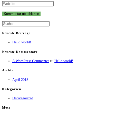
Namen
deine
Gib
oder
E-
deine
Benutzernamen
Mail-
Website-
zum
Adresse
URL
Kommentieren
zum
ein
Neueste Beiträge
ein
Kommentieren
(optional)
ein
Hello world!
Neueste Kommentare
A WordPress Commenter
zu
Hello world!
Archiv
April 2018
Kategorien
Uncategorized
Meta