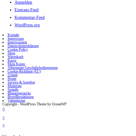
Anmelden
Eintrags-Feed
Kommentar-Feed
WordPress.org
Kontakt
Impressum
Impressionen
Datenschutzerklärung
Cookie Policy
Shop
Warenkorb
Kasse
Mein Konto
Allgemeine Geschäftsbedingungen
Cookie-Richtlinie (EU)
Urlaub
Home
Service & Angebot
Muttertag
Sträuße
Blumengestecke
Bestellbestätigung
Valentinstag
Copyright - WordPress Theme by OceanWP
×
×