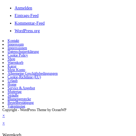
Anmelden
Eintrags-Feed
Kommentar-Feed
WordPress.org
Kontakt
Impressum
Impressionen
Datenschutzerklärung
Cookie Policy
Shop
Warenkorb
Kasse
Mein Konto
Allgemeine Geschäftsbedingungen
Cookie-Richtlinie (EU)
Urlaub
Home
Service & Angebot
Muttertag
Sträuße
Blumengestecke
Bestellbestätigung
Valentinstag
Copyright - WordPress Theme by OceanWP
×
×
Warenkorb