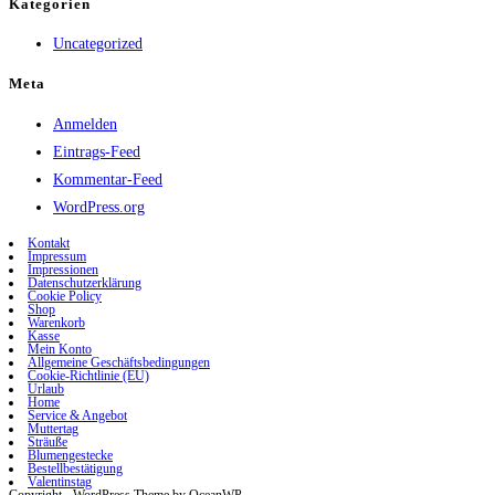
Kategorien
Uncategorized
Meta
Anmelden
Eintrags-Feed
Kommentar-Feed
WordPress.org
Kontakt
Impressum
Impressionen
Datenschutzerklärung
Cookie Policy
Shop
Warenkorb
Kasse
Mein Konto
Allgemeine Geschäftsbedingungen
Cookie-Richtlinie (EU)
Urlaub
Home
Service & Angebot
Muttertag
Sträuße
Blumengestecke
Bestellbestätigung
Valentinstag
Copyright - WordPress Theme by OceanWP